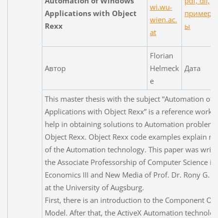
Automation of Windows
pdf, dll,
wi.wu-
Applications with Object
пример
wien.ac.
Rexx
ы
at
Florian
Автор
Helmeck
Дата
e
This master thesis with the subject “Automation o
Applications with Object Rexx” is a reference work. I
help in obtaining solutions to Automation problems
Object Rexx. Object Rexx code examples explain ma
of the Automation technology. This paper was writt
the Associate Professorship of Computer Science in
Economics III and New Media of Prof. Dr. Rony G. F
at the University of Augsburg.
First, there is an introduction to the Component Ob
Model. After that, the ActiveX Automation technolog