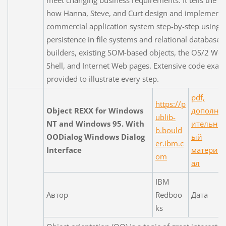
how Hanna, Steve, and Curt design and implement 
commercial application system step-by-step using o
persistence in file systems and relational databases
builders, existing SOM-based objects, the OS/2 Wo
Shell, and Internet Web pages. Extensive code exam
provided to illustrate every step.
pdf,
https://p
Object REXX for Windows
дополн
ublib-
NT and Windows 95. With
ительн
b.bould
OODialog Windows Dialog
ый
er.ibm.c
Interface
матери
om
ал
IBM
Автор
Redboo
Дата
ks