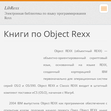
LibRexx
Электронная библиотека по языку программирования
Rexx
Книги по Object Rexx
Object REXX (объектный REXX) —
объектно-ориентированный скриптовый
язык, основанный на языке REXX,
созданный корпорацией IBM
первоначально для операционных систем
серий OS/2 и OS/390. Object REXX и Classic REXX входит в штатный
комплект поставки
eCS
(
OS
/2), начиная
c
Warp
4.
2004 IBM выпустила Object REXX как программное обеспечение с
открытым кодом, положив начало проекту Open Object R
EXX
, ныне