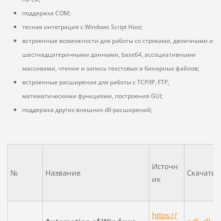
поддержка COM;
тесная интеграция с Windows Script Host;
встроенные возможности для работы со строками, двоичными и
шестнадцатеричными данными, base64, ассоциативными
массивами, чтение и запись текстовых и бинарных файлов;
встроенные расширения для работы с TCP/IP, FTP,
математическими функциями, построения GUI;
поддержка других внешних dll-расширений;
Источн
№
Название
Скачать
ик
https://