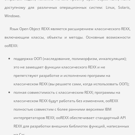
доступному для различных операционных систем: Linux, Solaris,
Windows.
Язык Open Object R
EXX
является расширением классического R
EXX
,
включающим классы, объекты и методы. Основные возможности
ooR
EXX
:
поддержка ООП (наследование, полиморфизм, инкапсуляция);
это не замещает функции классического R
EXX
и не
препятствуют разработке и исполнению программ на
классическом R
EXX
(вы решаете сами, когда использовать ООП);
полная совместимость с классическим R
EXX
; программы на
классическом R
EXX
будут работать без изменения, ooR
EXX
полностью совместим с более ранними версиями IBM
интерпретаторов R
EXX
; ooR
EXX
обеспечивает стандартный API
R
EXX
для разработки внешних библиотек функций, написанных
на Cи;